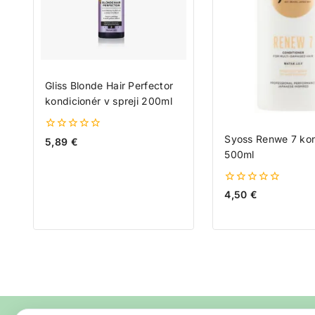
Gliss Blonde Hair Perfector
kondicionér v spreji 200ml
Syoss Renwe 7 kon
0
5,89
€
z
500ml
5
0
4,50
€
z
5