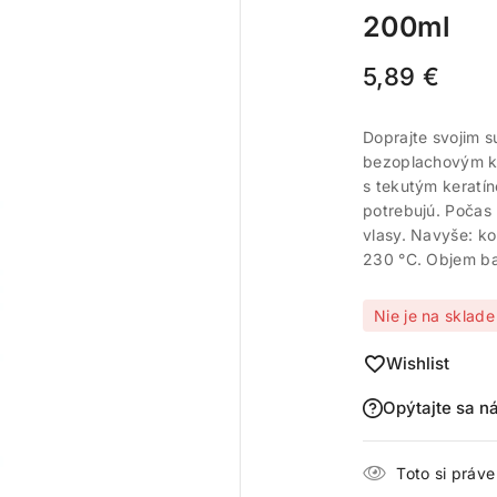
200ml
5,89
€
Doprajte svojim 
bezoplachovým ko
s tekutým keratí
potrebujú. Počas
vlasy. Navyše: k
230 °C. Objem ba
Nie je na sklade
Wishlist
Opýtajte sa n
Toto si práv