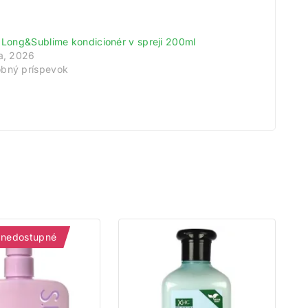
meny!
s Long&Sublime kondicionér v spreji 200ml
na, 2026
odov.
bný príspevok
tu.
 nedostupné