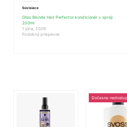
Súvisiace
Získ
Gliss Blonde Hair Perfector kondicionér v spreji
200ml
Zare
1 júna, 2026
Na
Podobný príspevok
Dočasne nedostu