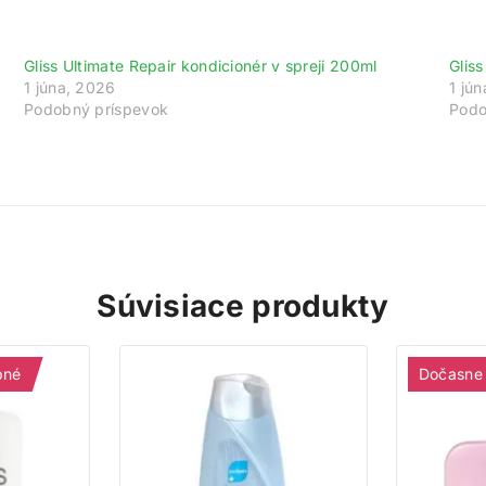
ajte 200 bodov za registráciu a zbierajte od
Gliss Ultimate Repair kondicionér v spreji 200ml
Glis
1 júna, 2026
1 jú
gistrujte sa ešte dnes a my vám pripíšeme vstupný bonus 200 b
Podobný príspevok
Podo
vyše za každé 1 € nákupu získate 1 bod do vášho vernostného úč
Nakupujte výhodnejšie!
Viac toto okno nezobrazovať
Súvisiace produkty
pné
Dočasne