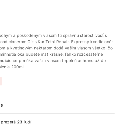
suchým a poškodeným vlasom tú správnu starostlivosť s
ndicionérom Gliss Kur Total Repair. Expresný kondicionér
nom a kvetinovým nektárom dodá vašim vlasom všetko, čo
 mihnutia oka budete mať krásne, ľahko rozčesateľné
ondicionér ponúka vašim vlasom tepelnú ochranu až do
lenia 200ml.
ás
e prezerá
23
ľudí