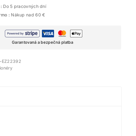
 :
Do 5 pracovných dní
rmo :
Nákup nad 60 €
Garantovaná a bezpečná platba
-EZ22392
ionéry