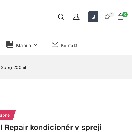
1
0
Manuál
Kontakt
V Spreji 200ml
tupné
l Repair kondicionér v spreji