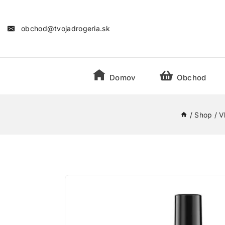
obchod@tvojadrogeria.sk
Domov
Obchod
/
Shop
/
V