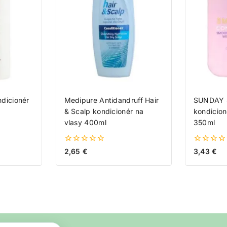
dicionér
Medipure Antidandruff Hair
SUNDAY 
& Scalp kondicionér na
kondicion
vlasy 400ml
350ml
0
0
2,65
€
3,43
€
z
z
5
5