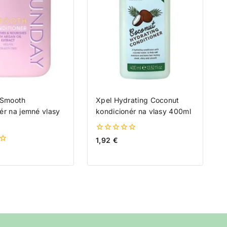
Smooth
Xpel Hydrating Coconut
ér na jemné vlasy
kondicionér na vlasy 400ml
0
1,92
€
z
5