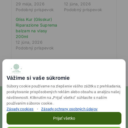
29 mája, 2026
12 júna, 2026
Podobný príspevok
Podobný príspevok
Gliss Kur (Glisskur)
Riparazione Suprema
balzam na vlasy
200ml
12 júna, 2026
Podobný príspevok
Vážime si vaše súkromie
Súbory cookie používame na zlepšenie vášho zážitku z prehliadania,
poskytovanie prispôsobených reklám alebo obsahu a analýzu našej
návštevnosti. Kliknutím na „Prijať všetko” súhlasíte s naším
používaním súborov cookie.
Zásady cookies
•
Zásady ochrany osobných údajov
© 2026 Tvoja drogéria Created
Final Vision
Prijať všetko