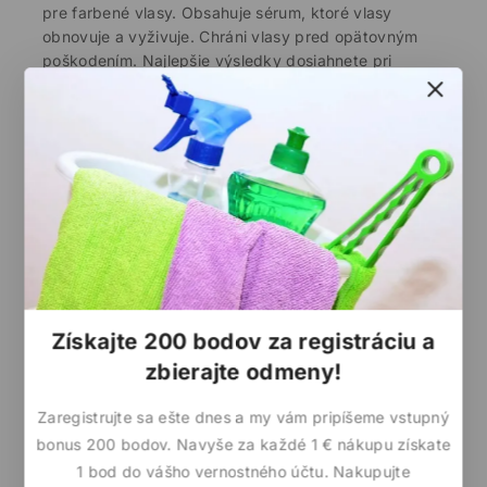
pre farbené vlasy. Obsahuje sérum, ktoré vlasy
obnovuje a vyživuje. Chráni vlasy pred opätovným
poškodením. Najlepšie výsledky dosiahnete pri
pravidelnom používaní. Balzam jemne vmasírujte do
mokrých vlasov, nechajte chvíľu pôsobiť a opláchnite.
Zabráňte kontaktu s očami. V prípade zasiahnutia, oči
poriadne vypláchnite dostatočným množstvom vody.
Objem balenia 200ml.
Nie je na sklade
Wishlist
Opýtajte sa nás
Získajte 200 bodov za registráciu a
zbierajte odmeny!
Toto si práve prezerá
21
ľudí
Zaregistrujte sa ešte dnes a my vám pripíšeme vstupný
Doba dodania :
Do 5 pracovných dní
bonus 200 bodov. Navyše za každé 1 € nákupu získate
Doprava zadarmo :
Nákup nad 60 €
1 bod do vášho vernostného účtu. Nakupujte