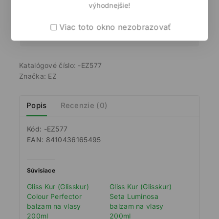
výhodnejšie!
Viac toto okno nezobrazovať
Garantovaná a bezpečná platba
Katalógové číslo:
-EZ577
Značka:
EZ
Popis
Recenzie (0)
Kód: -EZ577
EAN: 8410436165495
Súvisiace
Gliss Kur (Glisskur)
Gliss Kur (Glisskur)
Colour Perfector
Seta Luminosa
balzam na vlasy
balzam na vlasy
200ml
200ml