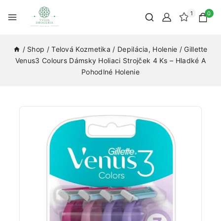
1
0
/
Shop
/
Telová Kozmetika
/
Depilácia, Holenie
/
Gillette
Venus3 Colours Dámsky Holiaci Strojček 4 Ks – Hladké A
Pohodlné Holenie