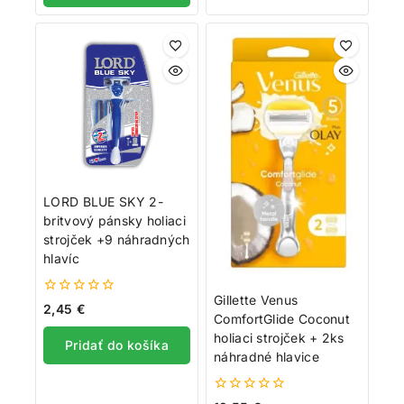
LORD BLUE SKY 2-
britvový pánsky holiaci
strojček +9 náhradných
hlavíc
Gillette Venus
0
2,45
€
ComfortGlide Coconut
z
5
holiaci strojček + 2ks
Pridať do košíka
náhradné hlavice