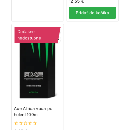
0
12,55
€
z
5
Pridať do košíka
Dočasne
nedostupné
Axe Africa voda po
holení 100ml
0