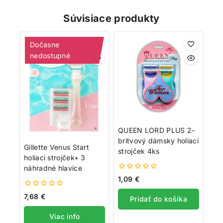
Súvisiace produkty
Dočasne
nedostupné
QUEEN LORD PLUS 2-
britvový dámsky holiaci
Gillette Venus Start
strojček 4ks
holiaci strojček+ 3
náhradné hlavice
0
1,09
€
z
5
0
7,68
€
Pridať do košíka
z
5
Viac info