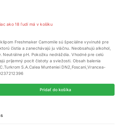
predaných za posledných 10 hodín
iac ako 18 ľudí má v košíku
s klipom Freshmaker Camomile sú špeciálne vyvinuté pre
torú čistia a zanechávajú ju vláčnu. Neobsahujú alkohol,
. Neutrálne pH. Pokožku nedráždia. Vhodné pre celú
jú príjemný pocit čistoty a sviežosti. Obsah balenia
S.C.Turkrom S.A.Calea Munteniei DN2,Foscani,Vrancea-
40237212396
Pridať do košíka
ás