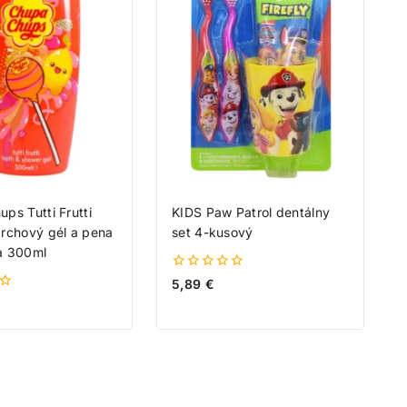
ps Tutti Frutti
KIDS Paw Patrol dentálny
rchový gél a pena
set 4-kusový
a 300ml
0
5,89
€
z
5