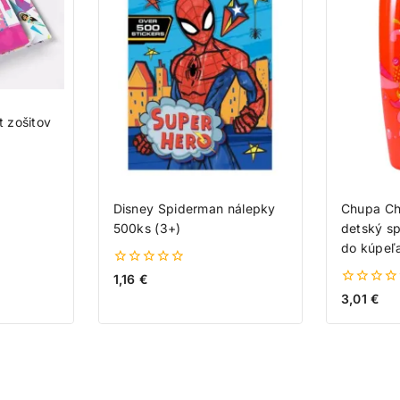
t zošitov
Disney Spiderman nálepky
Chupa Chu
500ks (3+)
detský sp
do kúpeľ
0
1,16
€
z
0
3,01
€
5
z
5