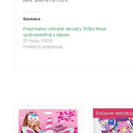
EAN: 8697817871323
Získ
Súvisiace
Freshmaker vlhčené obrúsky 100ks Rose
Zare
uzatvárateľné s klipom
Na
21 mája, 2026
Podobný príspevok
Dočasne nedostu