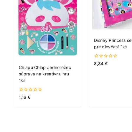
Disney Princess se
pre dievčatá 1ks
0
8,84
€
z
Chlapu Chlap Jednorožec
5
súprava na kreatívnu hru
1ks
0
1,16
€
z
5