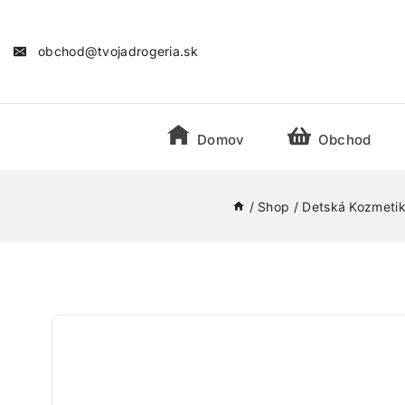
obchod@tvojadrogeria.sk
Domov
Obchod
/
Shop
/
Detská Kozmeti