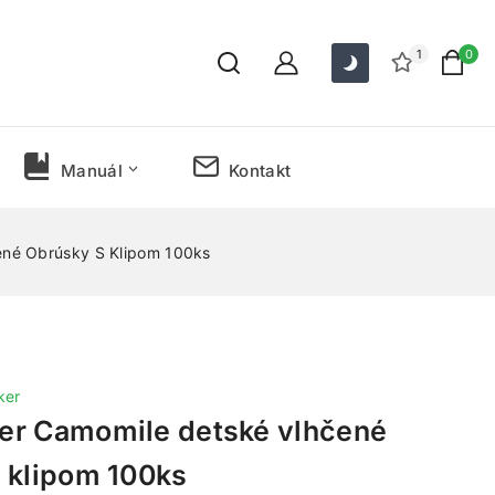
1
0
Manuál
Kontakt
ené Obrúsky S Klipom 100ks
ker
er Camomile detské vlhčené
 klipom 100ks