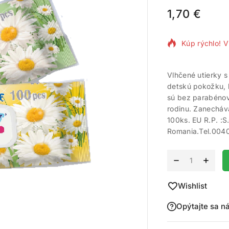
1,70
€
6 produktov 
Kúp rýchlo! V
Vlhčené utierky 
detskú pokožku, k
sú bez parabénov
rodinu. Zanecháva
100ks. EU R.P. :
Romania.Tel.00
Alternative:
Wishlist
Opýtajte sa n