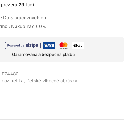
e prezerá
29
ľudí
 :
Do 5 pracovných dní
rmo :
Nákup nad 60 €
Garantovaná a bezpečná platba
-EZ4480
 kozmetika
,
Detské vlhčené obrúsky