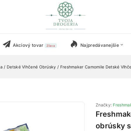
Akciový tovar
Najpredávanejšie
Zľava
ka
/
Detské Vlhčené Obrúsky
/
Freshmaker Camomile Detské Vlhč
Značky:
Freshma
Freshmak
obrúsky s