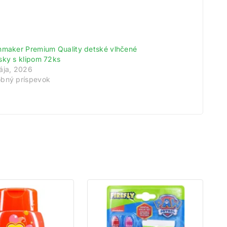
meny!
hmaker Premium Quality detské vlhčené
odov.
sky s klipom 72ks
tu.
ája, 2026
bný príspevok