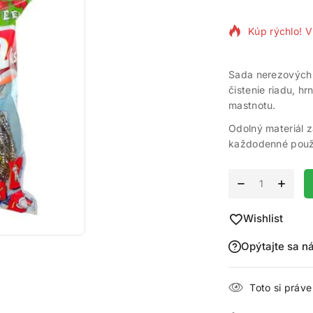
Kúp rýchlo! V
Sada nerezových 
čistenie riadu, h
mastnotu.
Odolný materiál z
každodenné použi
Alternative:
Wishlist
Opýtajte sa n
Toto si práv