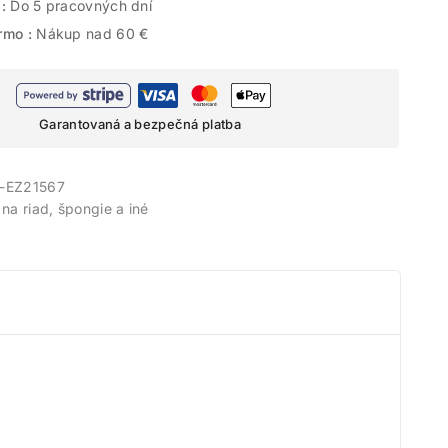
 :
Do 5 pracovných dní
rmo :
Nákup nad 60 €
Garantovaná a bezpečná platba
-EZ21567
na riad, špongie a iné