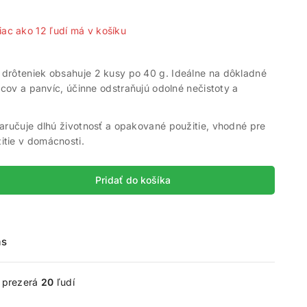
iac ako 12 ľudí má v košíku
drôteniek obsahuje 2 kusy po 40 g. Ideálne na dôkladné
rncov a panvíc, účinne odstraňujú odolné nečistoty a
aručuje dlhú životnosť a opakované použitie, vhodné pre
tie v domácnosti.
Pridať do košíka
ás
e prezerá
20
ľudí