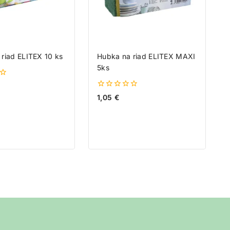
riad ELITEX 10 ks
Hubka na riad ELITEX MAXI
5ks
0
1,05
€
z
5