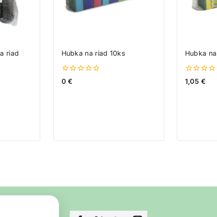
a riad
Hubka na riad 10ks
Hubka na 
0
0
0
€
1,05
€
z
z
5
5