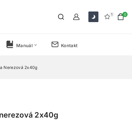
1
0
Manuál
Kontakt
ka Nerezová 2x40g
 nerezová 2x40g
predaných za posledných 20 hodín