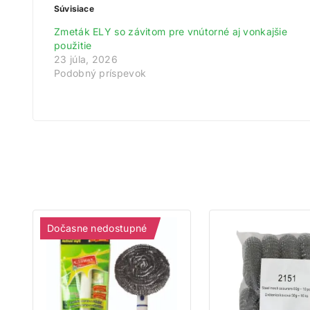
Súvisiace
Získ
Zmeták ELY so závitom pre vnútorné aj vonkajšie
Zare
použitie
23 júla, 2026
Na
Podobný príspevok
Dočasne nedostupné