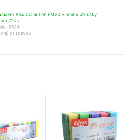
meny!
hmaker Kiss Collection FM20 vlhčené obrúsky
odov.
ipom 72ks
ája, 2026
tu.
bný príspevok