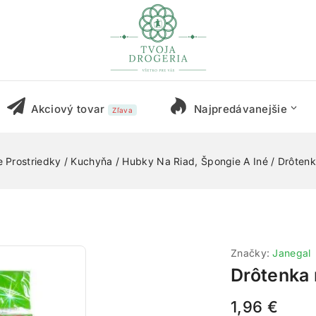
Akciový tovar
Najpredávanejšie
Zľava
e Prostriedky
/
Kuchyňa
/
Hubky Na Riad, Špongie A Iné
/
Drôten
Značky:
Janegal
Drôtenka
1,96
€
3 produktov 