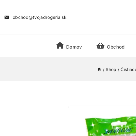
obchod@tvojadrogeria.sk
Domov
Obchod
/
Shop
/
Čistiac