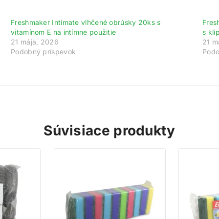
ajte 200 bodov za registráciu a zbierajte od
Freshmaker Intimate vlhčené obrúsky 20ks s
Fres
gistrujte sa ešte dnes a my vám pripíšeme vstupný bonus 200 b
vitamínom E na intímne použitie
s kl
21 mája, 2026
21 m
vyše za každé 1 € nákupu získate 1 bod do vášho vernostného úč
Podobný príspevok
Podo
Nakupujte výhodnejšie!
Viac toto okno nezobrazovať
Súvisiace produkty