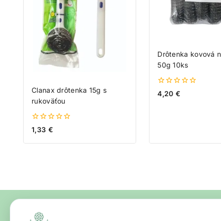
Drôtenka kovová n
50g 10ks
Clanax drôtenka 15g s
0
4,20
€
z
rukoväťou
5
0
1,33
€
z
5