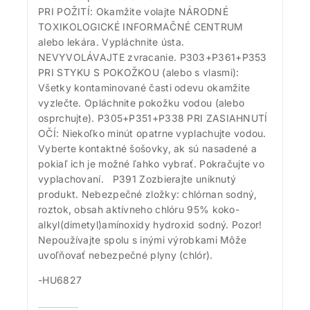
PRI POŽITÍ: Okamžite volajte NÁRODNÉ
TOXIKOLOGICKÉ INFORMAČNÉ CENTRUM
alebo lekára. Vypláchnite ústa.
NEVYVOLÁVAJTE zvracanie. P303+P361+P353
PRI STYKU S POKOŽKOU (alebo s vlasmi):
Všetky kontaminované časti odevu okamžite
vyzlečte. Opláchnite pokožku vodou (alebo
osprchujte). P305+P351+P338 PRI ZASIAHNUTÍ
OČÍ: Niekoľko minút opatrne vyplachujte vodou.
Vyberte kontaktné šošovky, ak sú nasadené a
pokiaľ ich je možné ľahko vybrať. Pokračujte vo
vyplachovaní. P391 Zozbierajte uniknutý
produkt. Nebezpečné zložky: chlórnan sodný,
roztok, obsah aktívneho chlóru 95% koko-
alkyl(dimetyl)amínoxidy hydroxid sodný. Pozor!
Nepoužívajte spolu s inými výrobkami Môže
uvoľňovať nebezpečné plyny (chlór).
-HU6827