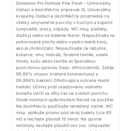
Domestos Pro Formula Pine Fresh – Univerzálny
čistiaci a dezinfekčný prípravok 5L Univerzálny
kvapalný čistiaci a dezinfekčný prostriedok na
všetky umývateľné povrchy v kuchyni a kúpeľni
(umývadlá, drezy, odpady, WC misy, podlahy,
dlažby) alebo na bielenie tkanín. Nepoužívajte na
pokovované plochy alebo vysoko lesklé kovy,
ako je chróm/zlato. Nepoužívajte na nábytok,
koberce, vlnu, hodváb, farebné textílie, umelé
hmoty, kožu alebo textílie so špeciálnou
povrchovou úpravou (napr. ohňovzdorné). Zabíja
99,99% vírusov (vrátane koronavírusu) a
99,999% baktérií. Dlhotrvajúca ochrana Husté
bielidlo. Účinný proti usadzovaniu vodného
kameňa Udrží sa dlhý čas na zvislom povrchu
Odolá mnohých spláchnutiam Návod na použitie:
Na dezinfekciu používajte neriedený roztok. WC
misy: aplikujte priamo pod okraj toalety (cca 80
ml) a nechajte pôsobiť 15 minút. Na úporné
nečistoty nechajte pôsobiť cez noc. Umývadlá/