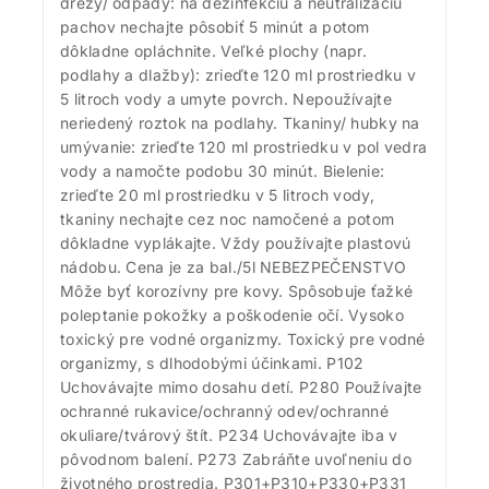
drezy/ odpady: na dezinfekciu a neutralizáciu
pachov nechajte pôsobiť 5 minút a potom
dôkladne opláchnite. Veľké plochy (napr.
podlahy a dlažby): zrieďte 120 ml prostriedku v
5 litroch vody a umyte povrch. Nepoužívajte
neriedený roztok na podlahy. Tkaniny/ hubky na
umývanie: zrieďte 120 ml prostriedku v pol vedra
vody a namočte podobu 30 minút. Bielenie:
zrieďte 20 ml prostriedku v 5 litroch vody,
tkaniny nechajte cez noc namočené a potom
dôkladne vyplákajte. Vždy používajte plastovú
nádobu. Cena je za bal./5l NEBEZPEČENSTVO
Môže byť korozívny pre kovy. Spôsobuje ťažké
poleptanie pokožky a poškodenie očí. Vysoko
toxický pre vodné organizmy. Toxický pre vodné
organizmy, s dlhodobými účinkami. P102
Uchovávajte mimo dosahu detí. P280 Používajte
ochranné rukavice/ochranný odev/ochranné
okuliare/tvárový štít. P234 Uchovávajte iba v
pôvodnom balení. P273 Zabráňte uvoľneniu do
životného prostredia. P301+P310+P330+P331