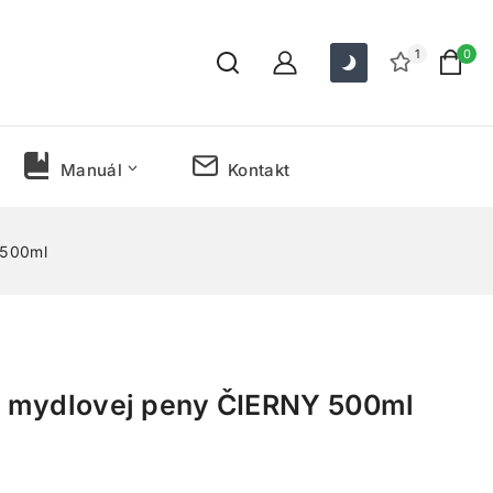
1
0
Manuál
Kontakt
 500ml
 mydlovej peny ČIERNY 500ml
 predaných za posledných 20 hodín