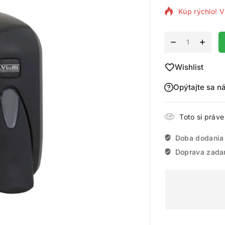
Kúp rýchlo! V
Alternative:
Wishlist
Opýtajte sa n
Toto si práv
Doba dodania
Doprava zada