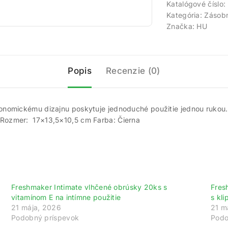
Katalógové číslo:
Kategória:
Zásobn
Značka:
HU
Popis
Recenzie (0)
nomickému dizajnu poskytuje jednoduché použitie jednou rukou. 
Rozmer: 17×13,5×10,5 cm Farba: Čierna
Freshmaker Intimate vlhčené obrúsky 20ks s
Fres
ajte 200 bodov za registráciu a zbierajte od
vitamínom E na intímne použitie
s kl
21 mája, 2026
21 m
gistrujte sa ešte dnes a my vám pripíšeme vstupný bonus 200 b
Podobný príspevok
Podo