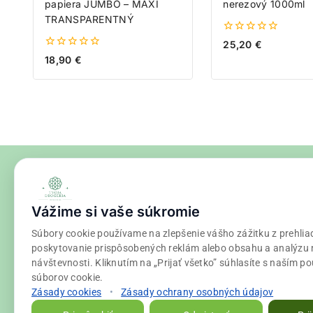
papiera JUMBO – MAXI
nerezový 1000ml
TRANSPARENTNÝ
0
25,20
€
z
0
18,90
€
5
z
5
Vážime si vaše súkromie
Súbory cookie používame na zlepšenie vášho zážitku z prehlia
poskytovanie prispôsobených reklám alebo obsahu a analýzu 
návštevnosti. Kliknutím na „Prijať všetko” súhlasíte s naším p
súborov cookie.
Zásady cookies
•
Zásady ochrany osobných údajov