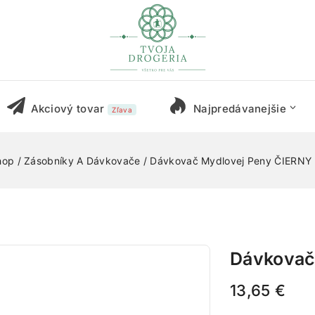
Akciový tovar
Najpredávanejšie
Zľava
hop
/
Zásobníky A Dávkovače
/
Dávkovač Mydlovej Peny ČIERNY
Dávkovač
13,65
€
15 produktov