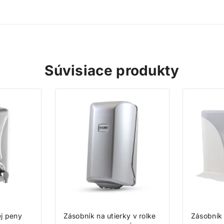
vyše za každé 1 € nákupu získate 1 bod do vášho vernostného úč
Nakupujte výhodnejšie!
Viac toto okno nezobrazovať
Súvisiace produkty
j peny
Zásobník na utierky v rolke
Zásobník