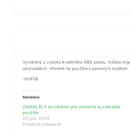
Vyrobený z vysoko kvalitného ABS plastu. Vďaka ergo
umývadlách. Vhodné na použitie s penovým mydlom. 
-HUF5B
Súvisiace
Zmeták ELY so závitom pre vnútorné aj vonkajšie
Získ
použitie
23 júla, 2026
Zare
Podobný príspevok