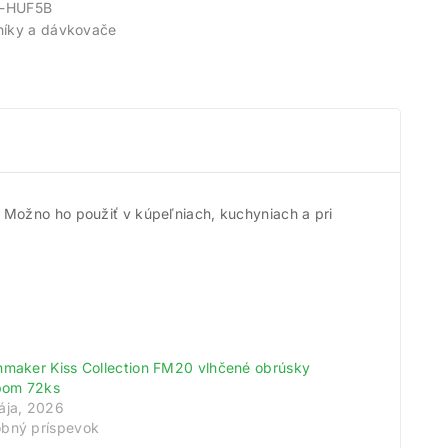
-HUF5B
íky a dávkovače
Možno ho použiť v kúpeľniach, kuchyniach a pri
hmaker Kiss Collection FM20 vlhčené obrúsky
meny!
ipom 72ks
ája, 2026
odov.
bný príspevok