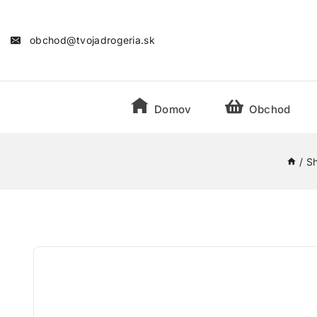
obchod@tvojadrogeria.sk
Domov
Obchod
/
S