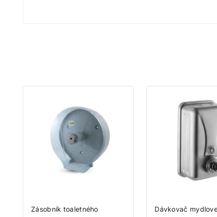
Na
Zásobník toaletného
Dávkovač mydlove