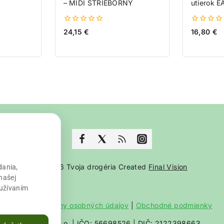
– MIDI STRIEBORNÝ
utierok 
0
0
24,15
€
16,80
€
z
z
5
5
© 2026 Tvoja drogéria Created
Final Vision
dania,
našej
oužívaním
Zásady ochrany osobných údajov
|
Obchodné podmienky
VALLS s. r. o. | IČO: 56698526 | DIČ: 2122398663