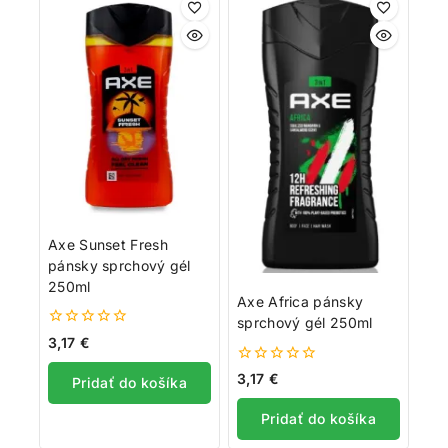
Axe Sunset Fresh
pánsky sprchový gél
250ml
Axe Africa pánsky
sprchový gél 250ml
0
3,17
€
z
5
0
3,17
€
Pridať do košíka
z
5
Pridať do košíka