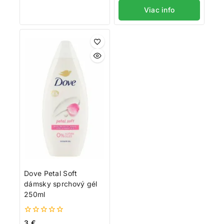
5
Viac info
Dove Petal Soft
dámsky sprchový gél
250ml
0
3
€