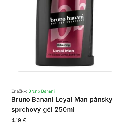
Značky:
Bruno Banani
Bruno Banani Loyal Man pánsky
sprchový gél 250ml
4,19
€
20 produktov predaných za poslednú 1 hodinu