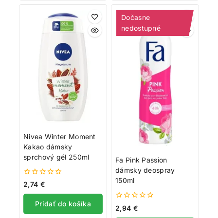
Dočasne
nedostupné
Nivea Winter Moment
Kakao dámsky
sprchový gél 250ml
Fa Pink Passion
dámsky deospray
150ml
0
2,74
€
z
5
Pridať do košíka
0
2,94
€
z