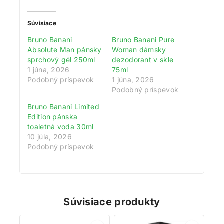
Súvisiace
Bruno Banani
Bruno Banani Pure
Absolute Man pánsky
Woman dámsky
sprchový gél 250ml
dezodorant v skle
1 júna, 2026
75ml
Podobný príspevok
1 júna, 2026
Podobný príspevok
Bruno Banani Limited
Získajte 200 bodov za registráciu a
Edition pánska
zbierajte odmeny!
toaletná voda 30ml
10 júla, 2026
Podobný príspevok
Zaregistrujte sa ešte dnes a my vám pripíšeme vstupný
bonus 200 bodov. Navyše za každé 1 € nákupu získate
1 bod do vášho vernostného účtu. Nakupujte
výhodnejšie!
Súvisiace produkty
Viac toto okno nezobrazovať