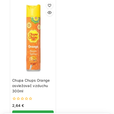
Chupa Chups Orange
osviežovač vzduchu
300ml
0
2,64
€
z
5