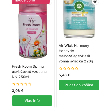
nedostupné
Air Wick Harmony
Honeyde
melon&Sage&Basil
vonná sviečka 220g
Fresh Room Spring
osviežovač vzduchu
0
5,46
€
NN 250ml
z
5
Pridať do košíka
0
3,06
€
z
5
Viac info