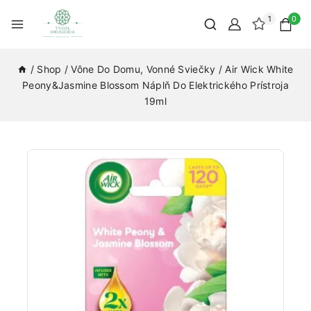
1
0
/
Shop
/
Vône Do Domu, Vonné Sviečky
/
Air Wick White
Peony&Jasmine Blossom Náplň Do Elektrického Prístroja
19ml