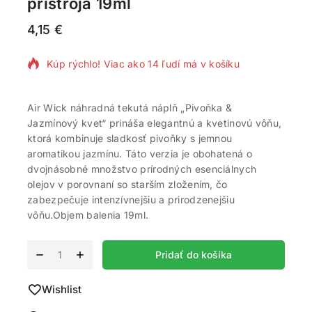
prístroja 19ml
4,15
€
13 produktov predaných za posledných 13 hodín
Kúp rýchlo! Viac ako 14 ľudí má v košíku
Air Wick náhradná tekutá náplň „Pivoňka &
Jazmínový kvet“ prináša elegantnú a kvetinovú vôňu,
ktorá kombinuje sladkosť pivoňky s jemnou
aromatikou jazmínu. Táto verzia je obohatená o
dvojnásobné množstvo prírodných esenciálnych
olejov v porovnaní so starším zložením, čo
zabezpečuje intenzívnejšiu a prirodzenejšiu
vôňu.Objem balenia 19ml.
Alternative:
Pridať do košíka
Wishlist