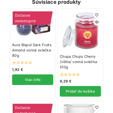
Súvisiace produkty
Dočasne
nedostupné
Aura Bispol Dark Fruits
Almond vonná sviečka
80g
Chupa Chups Cherry
/višňa/ vonná sviečka
510g
0
1,92
€
z
5
Viac info
0
9,29
€
z
5
Pridať do košíka
Dočasne