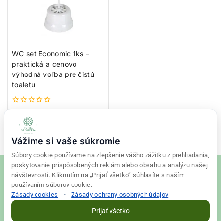
WC set Economic 1ks –
praktická a cenovo
výhodná voľba pre čistú
toaletu
0
2,45
€
z
5
Pridať do košíka
Vážime si vaše súkromie
Súbory cookie používame na zlepšenie vášho zážitku z prehliadania,
poskytovanie prispôsobených reklám alebo obsahu a analýzu našej
návštevnosti. Kliknutím na „Prijať všetko” súhlasíte s naším
používaním súborov cookie.
Zásady cookies
•
Zásady ochrany osobných údajov
© 2026 Tvoja drogéria Created
Final Vision
Prijať všetko