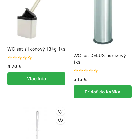
WC set silikónový 134g 1ks
WC set DELUX nerezový
1ks
0
4,70
€
z
5
0
Viac info
5,15
€
z
5
Pridať do košíka