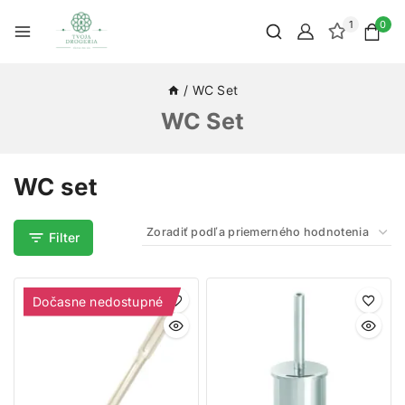
1
0
/
WC Set
WC Set
WC set
Filter
Dočasne nedostupné