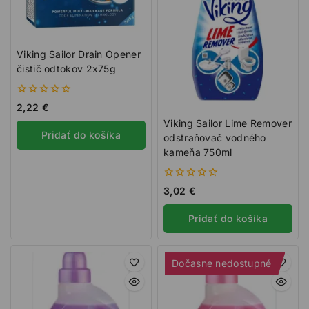
Viking Sailor Drain Opener
čistič odtokov 2x75g
0
2,22
€
z
Viking Sailor Lime Remover
5
Pridať do košíka
odstraňovač vodného
kameňa 750ml
0
3,02
€
z
5
Pridať do košíka
Dočasne nedostupné