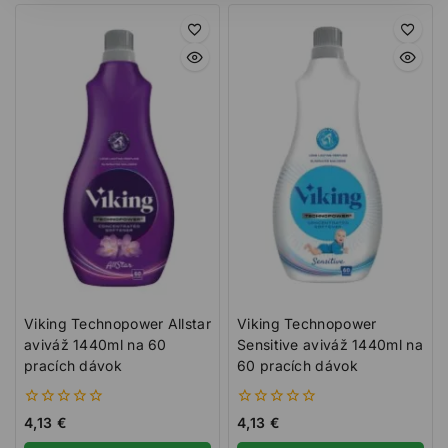
Viking Technopower Allstar
Viking Technopower
aviváž 1440ml na 60
Sensitive aviváž 1440ml na
pracích dávok
60 pracích dávok
0
0
4,13
€
4,13
€
z
z