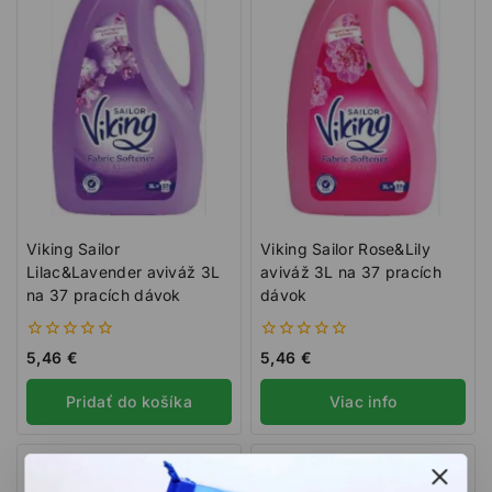
Viking Sailor
Viking Sailor Rose&Lily
Lilac&Lavender aviváž 3L
aviváž 3L na 37 pracích
na 37 pracích dávok
dávok
0
0
5,46
€
5,46
€
z
z
5
5
Pridať do košíka
Viac info