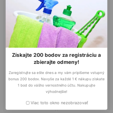
Získajte 200 bodov za registráciu a
zbierajte odmeny!
Viking Technopower
Viking Technopower
Zaregistrujte sa ešte dnes a my vám pripíšeme vstupný
Therapy aviváž 1440ml na
Dynamic aviváž 1440ml na
bonus 200 bodov. Navyše za každé 1 € nákupu získate
60 pracích dávok
60 pracích dávok
1 bod do vášho vernostného účtu. Nakupujte
výhodnejšie!
0
0
4,13
€
3,84
€
z
z
5
5
Viac toto okno nezobrazovať
Pridať do košíka
Pridať do košíka