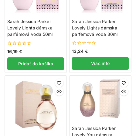
Sarah Jessica Parker
Sarah Jessica Parker
Lovely Lights dámska
Lovely Lights dámska
parfémová voda 30ml
parfémová voda 50ml
0
0
13,24
€
16,19
€
z
z
5
5
Viac info
Pridať do košíka
Sarah Jessica Parker
Lovely You dámska