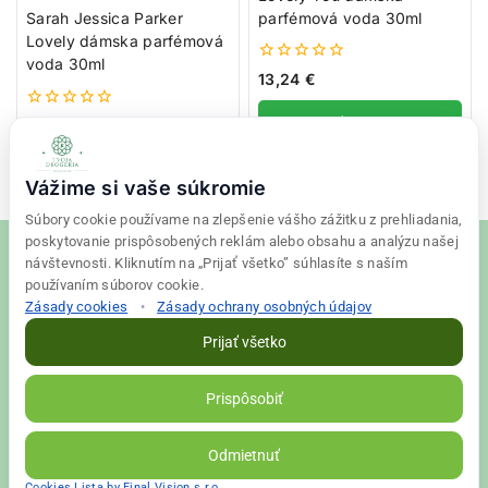
parfémová voda 30ml
Sarah Jessica Parker
Lovely dámska parfémová
voda 30ml
0
13,24
€
z
5
0
Pridať do košíka
13,24
€
z
5
Pridať do košíka
Vážime si vaše súkromie
Súbory cookie používame na zlepšenie vášho zážitku z prehliadania,
poskytovanie prispôsobených reklám alebo obsahu a analýzu našej
návštevnosti. Kliknutím na „Prijať všetko” súhlasíte s naším
používaním súborov cookie.
Zásady cookies
•
Zásady ochrany osobných údajov
© 2026 Tvoja drogéria Created
Final Vision
Prijať všetko
Zásady ochrany osobných údajov
|
Obchodné podmienky
Prispôsobiť
VALLS s. r. o. | IČO: 56698526 | DIČ: 2122398663
Odmietnuť
Cookies Lista by Final Vision s.r.o.