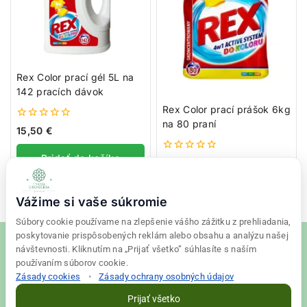
Rex Color prací gél 5L na
142 pracích dávok
Rex Color prací prášok 6kg
na 80 praní
0
15,50
€
z
5
Pridať do košíka
0
15,50
€
z
5
Pridať do košíka
Vážime si vaše súkromie
Súbory cookie používame na zlepšenie vášho zážitku z prehliadania,
poskytovanie prispôsobených reklám alebo obsahu a analýzu našej
návštevnosti. Kliknutím na „Prijať všetko” súhlasíte s naším
používaním súborov cookie.
Zásady cookies
•
Zásady ochrany osobných údajov
© 2026 Tvoja drogéria Created
Final Vision
Prijať všetko