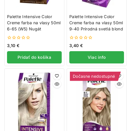
Palette Intensive Color
Palette Intensive Color
Creme farba na vlasy 50ml
Creme farba na vlasy 50ml
6-65 (W5) Nugát
9-40 Prírodná svetlá blond
0
0
3,10
€
3,40
€
z
z
5
5
Pridať do košíka
Viac info
Dočasne nedostupné