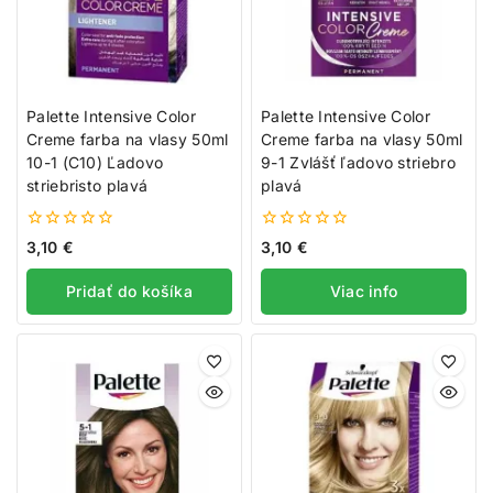
Palette Intensive Color
Palette Intensive Color
Creme farba na vlasy 50ml
Creme farba na vlasy 50ml
10-1 (C10) Ľadovo
9-1 Zvlášť ľadovo striebro
striebristo plavá
plavá
0
0
3,10
€
3,10
€
z
z
5
5
Pridať do košíka
Viac info