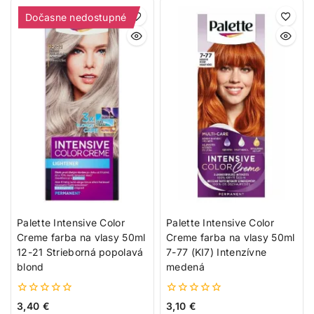
Dočasne nedostupné
Palette Intensive Color
Palette Intensive Color
Creme farba na vlasy 50ml
Creme farba na vlasy 50ml
12-21 Strieborná popolavá
7-77 (KI7) Intenzívne
blond
medená
0
0
3,40
€
3,10
€