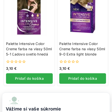
Palette Intensive Color
Palette Intensive Color
Creme farba na vlasy 50ml
Creme farba na vlasy 50ml
5-1 Ľadovo svetlo hnedá
9-0 Extra light blonde
0
0
3,10
€
3,10
€
z
z
5
5
Pridať do košíka
Pridať do košíka
1
2
3
Ďalej
Vážime si vaše súkromie