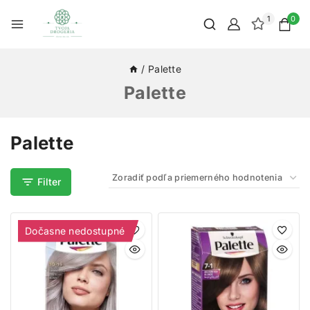
1
0
/
Palette
Palette
Palette
Filter
Dočasne nedostupné