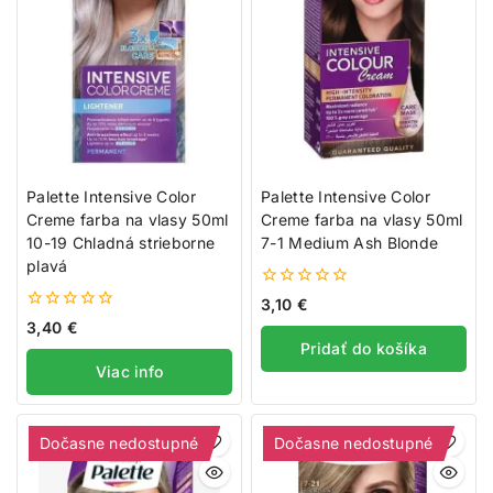
Palette Intensive Color
Palette Intensive Color
Creme farba na vlasy 50ml
Creme farba na vlasy 50ml
10-19 Chladná strieborne
7-1 Medium Ash Blonde
plavá
0
3,10
€
z
0
3,40
€
5
z
Pridať do košíka
5
Viac info
Dočasne nedostupné
Dočasne nedostupné