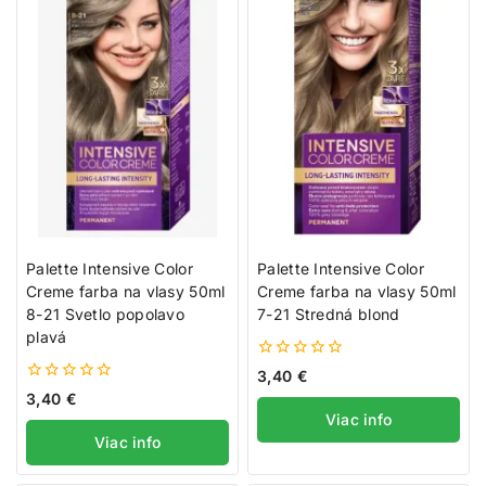
Palette Intensive Color
Palette Intensive Color
Creme farba na vlasy 50ml
Creme farba na vlasy 50ml
8-21 Svetlo popolavo
7-21 Stredná blond
plavá
0
3,40
€
z
0
3,40
€
5
z
Viac info
5
Viac info