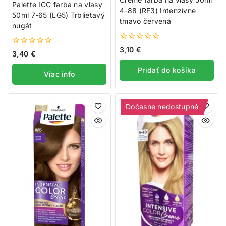
Palette ICC farba na vlasy
4-88 (RF3) Intenzívne
50ml 7-65 (LG5) Trblietavý
tmavo červená
nugát
0
3,10
€
0
3,40
€
z
z
5
5
Pridať do košíka
Viac info
Dočasne nedostupné