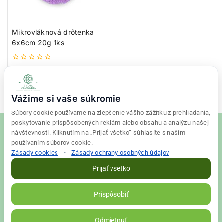
Mikrovláknová drôtenka
6x6cm 20g 1ks
0
0,67
€
z
5
Pridať do košíka
Vážime si vaše súkromie
Súbory cookie používame na zlepšenie vášho zážitku z prehliadania,
poskytovanie prispôsobených reklám alebo obsahu a analýzu našej
návštevnosti. Kliknutím na „Prijať všetko” súhlasíte s naším
používaním súborov cookie.
Zásady cookies
•
Zásady ochrany osobných údajov
© 2026 Tvoja drogéria Created
Final Vision
Prijať všetko
Zásady ochrany osobných údajov
|
Obchodné podmienky
Prispôsobiť
VALLS s. r. o. | IČO: 56698526 | DIČ: 2122398663
Odmietnuť