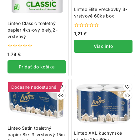
Linteo Elite vreckovky 3-
vrstvové 60ks box
Linteo Classic toaletný
papier 4ks-ový biely,2-
0
1,21
€
vrstvový
z
5
Viac info
0
1,78
€
z
5
Pridať do košíka
Dočasne nedostupné
Linteo Satin toaletný
Linteo XXL kuchynské
papier 8ks 3-vrstvový 15m
utierky 2ks 60m –