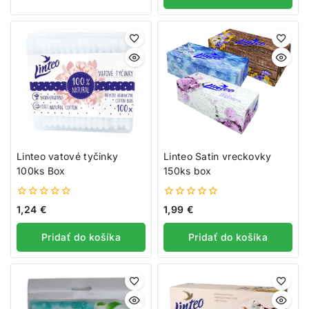
Linteo vatové tyčinky
Linteo Satin vreckovky
100ks Box
150ks box
0
0
1,24
€
1,99
€
z
z
5
5
Pridať do košíka
Pridať do košíka