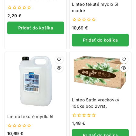
Linteo tekuté mydlo 5l
modré
0
2,29
€
z
5
0
Pridať do košíka
10,69
€
z
5
Pridať do košíka
Linteo Satin vreckovky
100ks box 2vrst.
Linteo tekuté mydlo 5l
0
1,48
€
z
5
0
10,69
€
Pridať do košíka