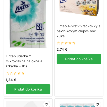
Linteo 4-vrstv.vreckovky s
bavlníkovým olejom box
70ks
0
2,74
€
z
5
Linteo utierka z
Pridať do košíka
mikrovlákna na okná a
zrkadlá – 1ks
0
1,34
€
z
5
Pridať do košíka