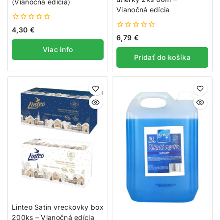
(Vianočná edícia)
Vianočná edícia
0
4,30
€
z
0
6,79
€
5
z
Viac info
5
Pridať do košíka
Linteo Satin vreckovky box
200ks – Vianočná edícia