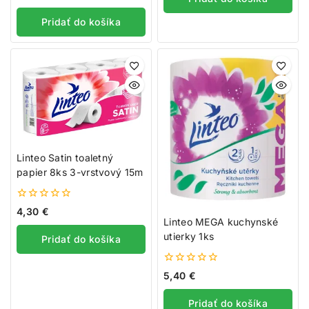
z
5
Pridať do košíka
Získajte 200 bodov za registráciu a
zbierajte odmeny!
Linteo Satin toaletný
papier 8ks 3-vrstvový 15m
Zaregistrujte sa ešte dnes a my vám pripíšeme vstupný
bonus 200 bodov. Navyše za každé 1 € nákupu získate
0
4,30
€
1 bod do vášho vernostného účtu. Nakupujte
z
Linteo MEGA kuchynské
5
výhodnejšie!
utierky 1ks
Pridať do košíka
Viac toto okno nezobrazovať
0
5,40
€
z
5
Pridať do košíka