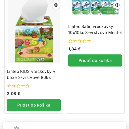
Linteo Satin vreckovky
10x10ks 3-vrstvové Mentol
0
1,84
€
z
5
Pridať do košíka
Linteo KIDS vreckovky v
boxe 2-vrstvové 80ks
0
2,08
€
z
5
Pridať do košíka