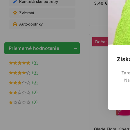
Kancelárske potreby
0
3,40
€
z
5
Zvieratá
Autodoplnky
Dočasne nedost
Priemerné hodnotenie
Získ
(0)
(0)
Zare
Na
(0)
(0)
(0)
Glade Floral Cherr