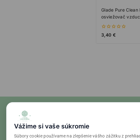
Glade Pure Clean 
osviežovač vzdu
0
3,40
€
z
5
Vážime si vaše súkromie
Súbory cookie používame na zlepšenie vášho zážitku z prehlia