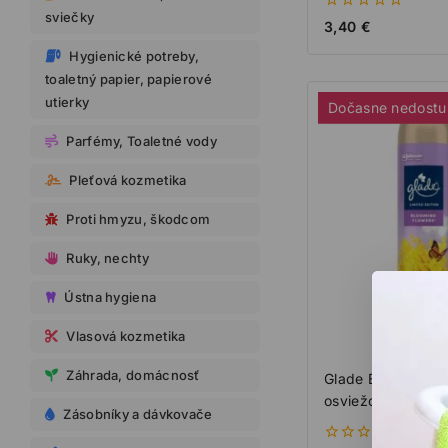
sviečky
0
3,40
€
z
5
Hygienické potreby,
toaletný papier, papierové
utierky
Dočasne nedost
Parfémy, Toaletné vody
Pleťová kozmetika
Proti hmyzu, škodcom
Ruky, nechty
Ústna hygiena
Vlasová kozmetika
Záhrada, domácnosť
Glade Blooming F
osviežovač vzdu
Zásobníky a dávkovače