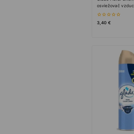
osviežovač vzdu
0
3,40
€
z
5