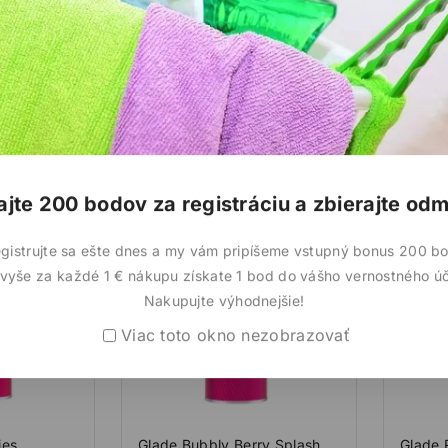
300ml
0
3,40
€
z
0
3,40
€
5
z
5
upné
Dočas
ajte 200 bodov za registráciu a zbierajte od
gistrujte sa ešte dnes a my vám pripíšeme vstupný bonus 200 b
vyše za každé 1 € nákupu získate 1 bod do vášho vernostného úč
Nakupujte výhodnejšie!
Viac toto okno nezobrazovať
ies
Glade Bubbly Berry Splash
Glade 