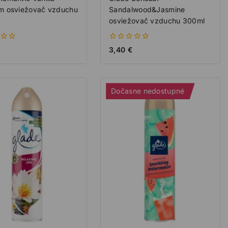
m osviežovač vzduchu
Sandalwood&Jasmine
osviežovač vzduchu 300ml
0
3,40
€
z
5
Dočasne nedostupné