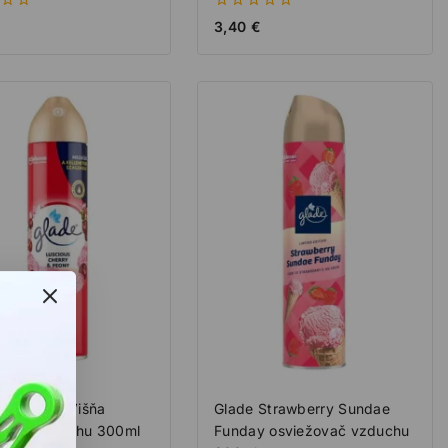
0
3,40
€
z
5
Pivoňka & Višňa
Glade Strawberry Sundae
ovač vzduchu 300ml
Funday osviežovač vzduchu