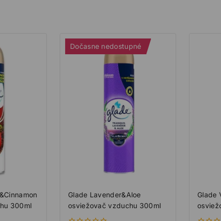
Dočasne nedostupné
e&Cinnamon
Glade Lavender&Aloe
Glade 
chu 300ml
osviežovač vzduchu 300ml
osviež