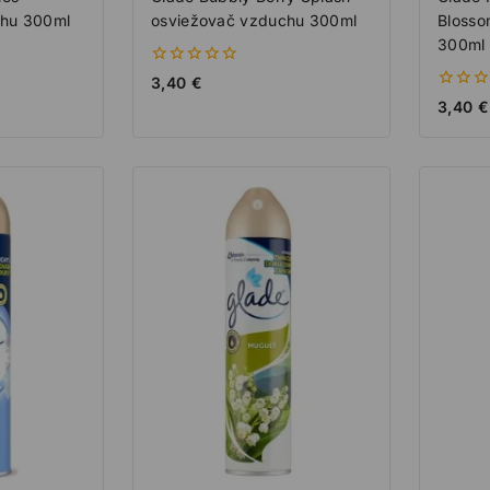
chu 300ml
osviežovač vzduchu 300ml
Blosso
300ml
0
3,40
€
z
0
3,40
€
5
z
5