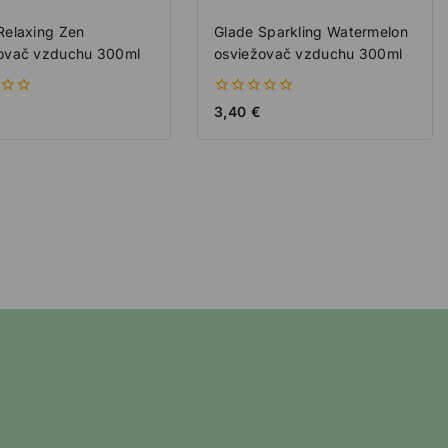
Relaxing Zen
Glade Sparkling Watermelon
ovač vzduchu 300ml
osviežovač vzduchu 300ml
0
3,40
€
z
5