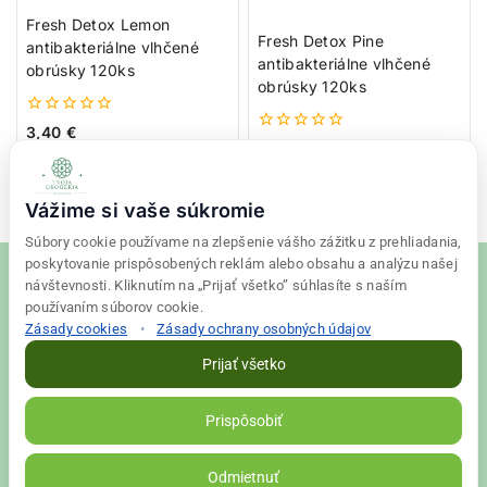
Fresh Detox Lemon
Fresh Detox Pine
antibakteriálne vlhčené
antibakteriálne vlhčené
obrúsky 120ks
obrúsky 120ks
0
3,40
€
0
z
3,40
€
z
5
Pridať do košíka
5
Viac info
Vážime si vaše súkromie
Súbory cookie používame na zlepšenie vášho zážitku z prehliadania,
poskytovanie prispôsobených reklám alebo obsahu a analýzu našej
návštevnosti. Kliknutím na „Prijať všetko” súhlasíte s naším
používaním súborov cookie.
Zásady cookies
•
Zásady ochrany osobných údajov
© 2026 Tvoja drogéria Created
Final Vision
Prijať všetko
Zásady ochrany osobných údajov
|
Obchodné podmienky
Prispôsobiť
VALLS s. r. o. | IČO: 56698526 | DIČ: 2122398663
Odmietnuť