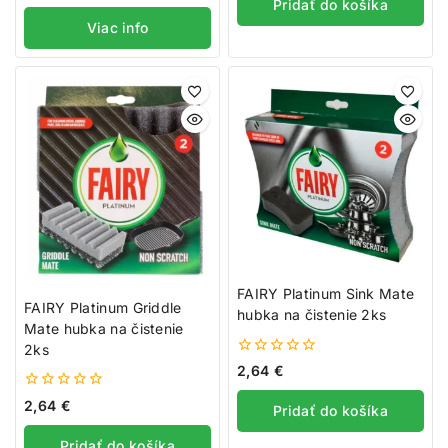
Pridať do košíka
5
Viac info
FAIRY Platinum Sink Mate
FAIRY Platinum Griddle
hubka na čistenie 2ks
Mate hubka na čistenie
2ks
0
2,64
€
z
5
0
2,64
€
Pridať do košíka
z
5
Pridať do košíka