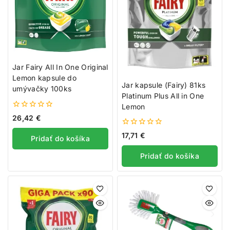
Jar Fairy All In One Original
Lemon kapsule do
Jar kapsule (Fairy) 81ks
umývačky 100ks
Platinum Plus All in One
Lemon
0
26,42
€
z
5
0
17,71
€
Pridať do košíka
z
5
Pridať do košíka