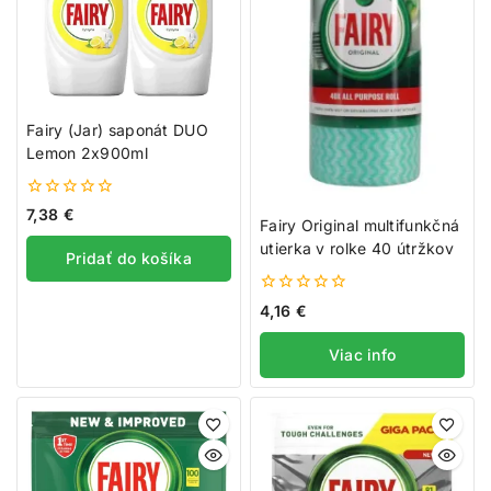
Fairy (Jar) saponát DUO
Lemon 2x900ml
0
7,38
€
Fairy Original multifunkčná
z
5
utierka v rolke 40 útržkov
Pridať do košíka
0
4,16
€
z
5
Viac info