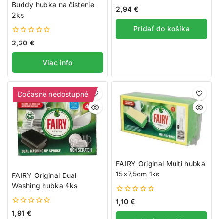
Buddy hubka na čistenie
0
2,94
€
z
2ks
5
Pridať do košíka
0
2,20
€
z
5
Viac info
Dočasne nedostupné
FAIRY Original Multi hubka
15×7,5cm 1ks
FAIRY Original Dual
Washing hubka 4ks
0
1,10
€
z
0
1,91
€
5
z