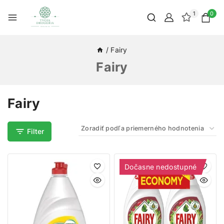
1
0
/
Fairy
Fairy
Fairy
Filter
Dočasne nedostupné