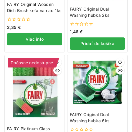
FAIRY Original Wooden
FAIRY Original Dual
Dish Brush kefa na riad 1ks
Washing hubka 2ks
0
2,35
€
z
0
1,46
€
5
z
Viac info
5
Pridať do košíka
Dočasne nedostupné
FAIRY Original Dual
Washing hubka 6ks
FAIRY Platinum Glass