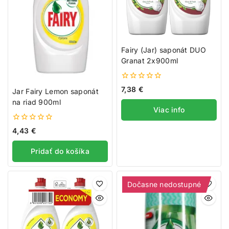
Fairy (Jar) saponát DUO
Granat 2x900ml
0
7,38
€
Jar Fairy Lemon saponát
z
na riad 900ml
5
Viac info
0
4,43
€
z
5
Pridať do košíka
Dočasne nedostupné